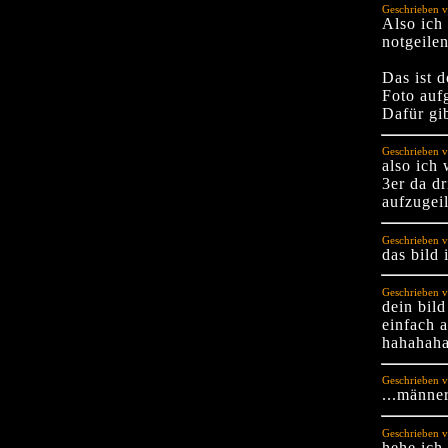
Geschrieben v
Also ich
notgeile
Das ist 
Foto auf
Dafür gi
Geschrieben 
also ich 
3er da d
aufzugei
Geschrieben v
das bild 
Geschrieben v
dein bil
einfach 
hahahah
Geschrieben v
...männer
Geschrieben v
hehe ich 