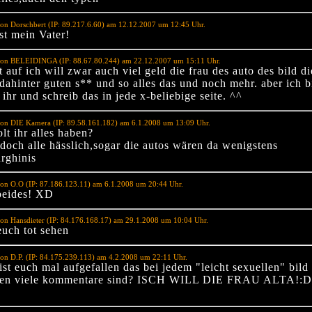
on Dorschbert (IP: 89.217.6.60) am 12.12.2007 um 12:45 Uhr.
st mein Vater!
von BELEIDINGA (IP: 88.67.80.244) am 22.12.2007 um 15:11 Uhr.
t auf ich will zwar auch viel geld die frau des auto des bild d
dahinter guten s** und so alles das und noch mehr. aber ich b
 ihr und schreib das in jede x-beliebige seite. ^^
von DIE Kamera (IP: 89.58.161.182) am 6.1.2008 um 13:09 Uhr.
lt ihr alles haben?
 doch alle hässlich,sogar die autos wären da wenigstens
rghinis
on O.O (IP: 87.186.123.11) am 6.1.2008 um 20:44 Uhr.
 beides! XD
on Hansdieter (IP: 84.176.168.17) am 29.1.2008 um 10:04 Uhr.
euch tot sehen
on D.P. (IP: 84.175.239.113) am 4.2.2008 um 22:11 Uhr.
ist euch mal aufgefallen das bei jedem "leicht sexuellen" bild
eben viele kommentare sind? ISCH WILL DIE FRAU ALTA!:D