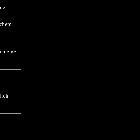
 den
lchem
 um einen
dich