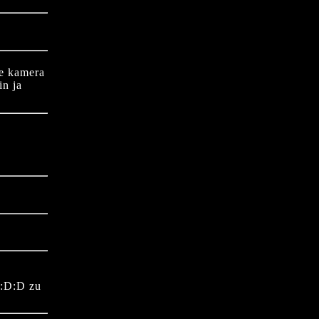
ie kamera
in ja
:D:D zu