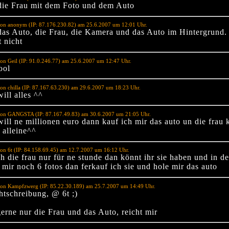
 die Frau mit dem Foto und dem Auto
von anonym (IP: 87.176.230.82) am 25.6.2007 um 12:01 Uhr.
 das Auto, die Frau, die Kamera und das Auto im Hintergrund.
t nicht
on Geil (IP: 91.0.246.77) am 25.6.2007 um 12:47 Uhr.
ool
on chilla (IP: 87.167.63.230) am 29.6.2007 um 18:23 Uhr.
will alles ^^
von GANGSTA (IP: 87.167.49.83) am 30.6.2007 um 21:05 Uhr.
will ne millionen euro dann kauf ich mir das auto un die frau
 alleine^^
on 6t (IP: 84.158.69.45) am 12.7.2007 um 16:12 Uhr.
h die frau nur für ne stunde dan könnt ihr sie haben und in d
mir noch 6 fotos dan ferkauf ich sie und hole mir das auto
von Kampfzwerg (IP: 85.22.30.189) am 25.7.2007 um 14:49 Uhr.
htschreibung, @ 6t ;)
gerne nur die Frau und das Auto, reicht mir