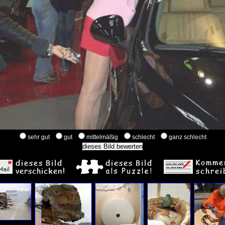
sehr gut
gut
mittelmäßig
schlecht
ganz schlecht