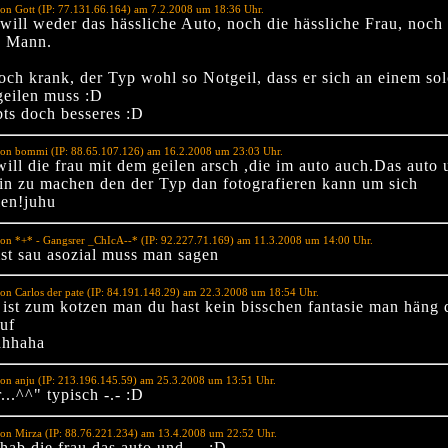
on Gott (IP: 77.131.66.164) am 7.2.2008 um 18:36 Uhr.
 will weder das hässliche Auto, noch die hässliche Frau, noch
n Mann.
doch krank, der Typ wohl so Notgeil, dass er sich an einem so
geilen muss :D
bts doch besseres :D
von bommi (IP: 88.65.107.126) am 16.2.2008 um 23:03 Uhr.
will die frau mit dem geilen arsch ,die im auto auch.Das auto
rin zu machen den der Typ dan fotografieren kann um sich
len!juhu
on *+* - Gangsrer _ChIcA--* (IP: 92.227.71.169) am 11.3.2008 um 14:00 Uhr.
ist sau asozial muss man sagen
on Carlos der pate (IP: 84.191.148.29) am 22.3.2008 um 18:54 Uhr.
d ist zum kotzen man du hast kein bisschen fantasie man häng 
auf
ahhaha
on anju (IP: 213.196.145.59) am 25.3.2008 um 13:51 Uhr.
...^^" typisch -.- :D
on Mirza (IP: 88.76.221.234) am 13.4.2008 um 22:52 Uhr.
hab die frau das auto und.... :D