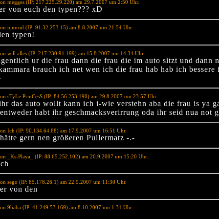
von megges (IP: 217.225.29.220) am 29.7.2007 um 2:50 Uhr.
ner von euch den typen??? xD
on nimrod (IP: 91.32.253.15) am 8.8.2007 um 21:54 Uhr.
den typen!
on will alles (IP: 217.230.91.199) am 15.8.2007 um 14:34 Uhr.
eigentlich ur die frau dann die frau die im auto sitzt und dann 
kammara brauch ich net wen ich die frau hab hab ich bessere f
^
on sTyLe PrinCesS (IP: 84.56.253.190) am 29.8.2007 um 23:57 Uhr.
ihr das auto wollt kann ich i-wie verstehn aba die frau is ya g
entweder habt ihr geschmacksverirrung oda ihr seid nua not ge
on Ich (IP: 90.134.64.88) am 17.9.2007 um 16:51 Uhr.
hätte gern nen größeren Pullermatz -.-
on _Ks-Playa_ (IP: 88.65.252.102) am 20.9.2007 um 15:20 Uhr.
sch
on sego (IP: 85.178.26.1) am 22.9.2007 um 11:30 Uhr.
ver von den
on 9haba (IP: 41.249.53.169) am 8.10.2007 um 1:31 Uhr.