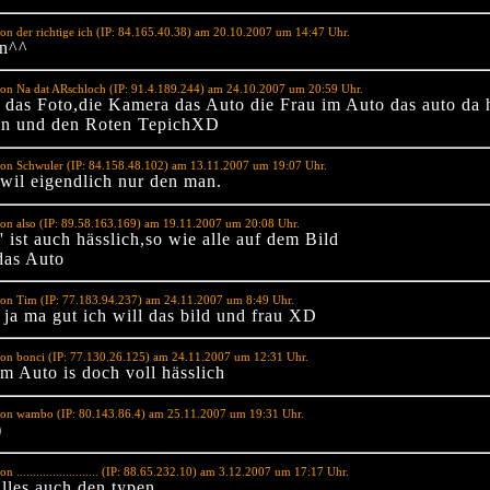
on der richtige ich (IP: 84.165.40.38) am 20.10.2007 um 14:47 Uhr.
en^^
on Na dat ARschloch (IP: 91.4.189.244) am 24.10.2007 um 20:59 Uhr.
 das Foto,die Kamera das Auto die Frau im Auto das auto da 
en und den Roten TepichXD
on Schwuler (IP: 84.158.48.102) am 13.11.2007 um 19:07 Uhr.
 wil eigendlich nur den man.
on also (IP: 89.58.163.169) am 19.11.2007 um 20:08 Uhr.
 ist auch hässlich,so wie alle auf dem Bild
 das Auto
on Tim (IP: 77.183.94.237) am 24.11.2007 um 8:49 Uhr.
s ja ma gut ich will das bild und frau XD
on bonci (IP: 77.130.26.125) am 24.11.2007 um 12:31 Uhr.
im Auto is doch voll hässlich
von wambo (IP: 80.143.86.4) am 25.11.2007 um 19:31 Uhr.
)
n ......................... (IP: 88.65.232.10) am 3.12.2007 um 17:17 Uhr.
alles,auch den typen