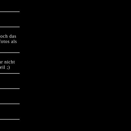
noch das
otos als
ar nicht
il ;)