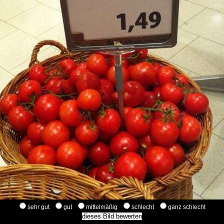
sehr gut
gut
mittelmäßig
schlecht
ganz schlecht