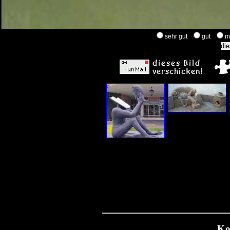
sehr gut
gut
m
Ko