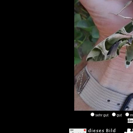
sehr gut
gut
m