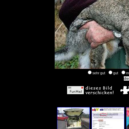
sehr gut
gut
m