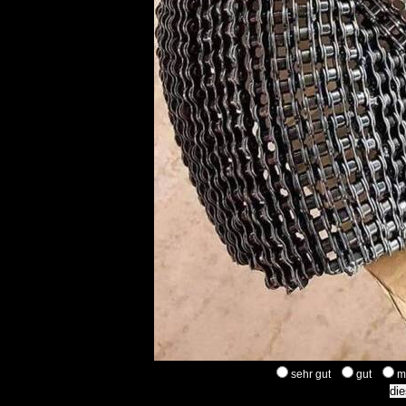
sehr gut
gut
m