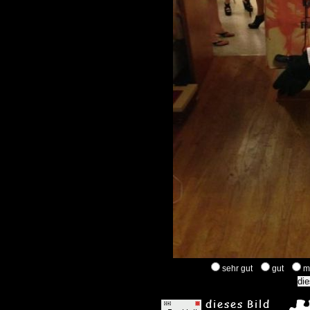
sehr gut
gut
m