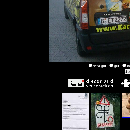
sehr gut
gut
m