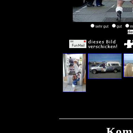
sehr gut
gut
m
Kom