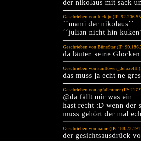
der nikolaus mit sack u
Geschrieben von fuck ju (IP: 92.206.5
´´mami der nikolaus´´
´´julian nicht hin kuken
Geschrieben von BiineStar (IP: 90.186
da läuten seine Glocke
Geschrieben von sunflower_deluxeIII (
das muss ja echt ne gres
Geschrieben von apfalleumer (IP: 217
@da fällt mir was ein
hast recht :D wenn der
muss gehört der mal ech
Geschrieben von name (IP: 188.23.191
der gesichtsausdrück v