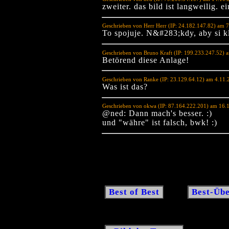
zweiter. das bild ist langweilig. e
Geschrieben von Herr Herr (IP: 24.182.147.82) am 
To spojuje. N&#283;kdy, aby si k
Geschrieben von Bruno Kraft (IP: 199.233.247.52) 
Betörend diese Anlage!
Geschrieben von Ranke (IP: 23.129.64.12) am 4.11.
Was ist das?
Geschrieben von okwa (IP: 87.164.222.201) am 16.
@ned: Dann mach's besser. :)
und "währe" ist falsch, bwk! :)
Best of Best
Best-Übe