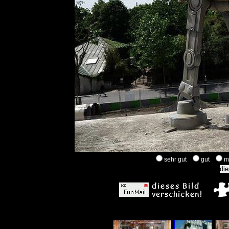
sehr gut
gut
m