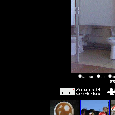
sehr gut
gut
m