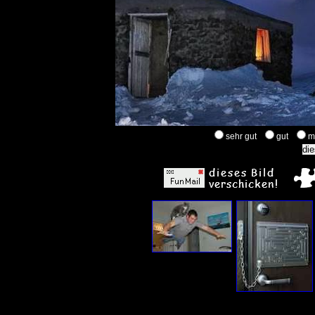
sehr gut
gut
m