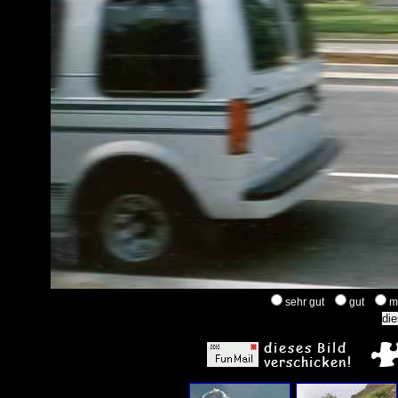
sehr gut
gut
m