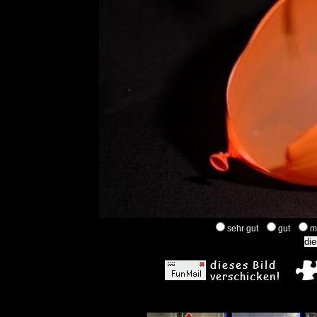
sehr gut
gut
m