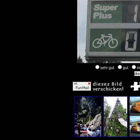
sehr gut
gut
m