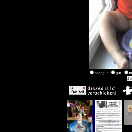
sehr gut
gut
m