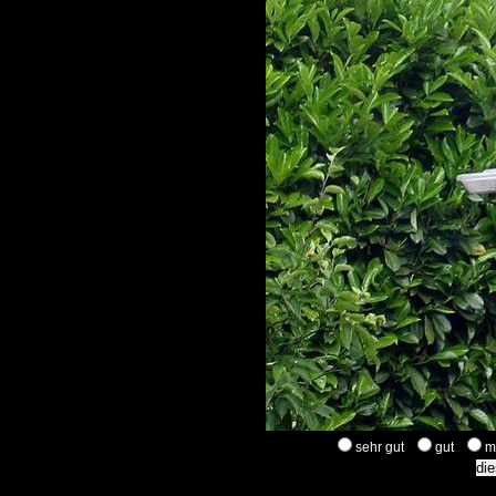
sehr gut
gut
m