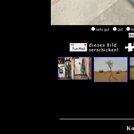
sehr gut
gut
m
Ko