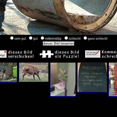
sehr gut
gut
mittelmäßig
schlecht
ganz schlecht