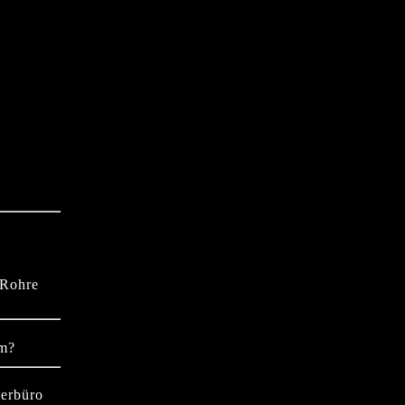
 Rohre
hm?
ierbüro