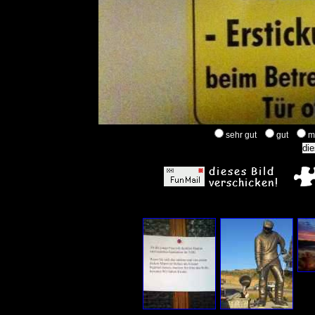
sehr gut
gut
m