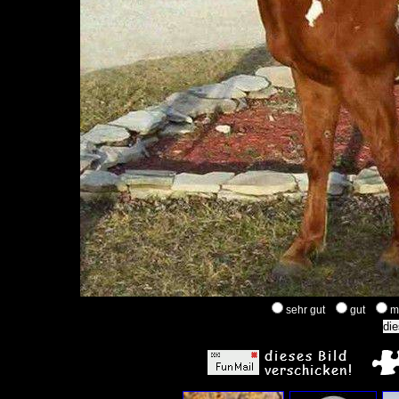
sehr gut
gut
m