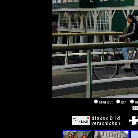
sehr gut
gut
m