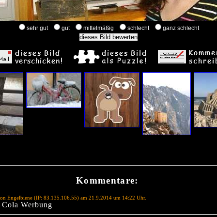
sehr gut
gut
mittelmäßig
schlecht
ganz schlecht
Kommentare:
on Engelbiene (IP: 83.135.106.55) am 21.9.2014 um 14:22 Uhr.
e Cola Werbung