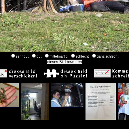
sehr gut
gut
mittelmäßig
schlecht
ganz schlecht