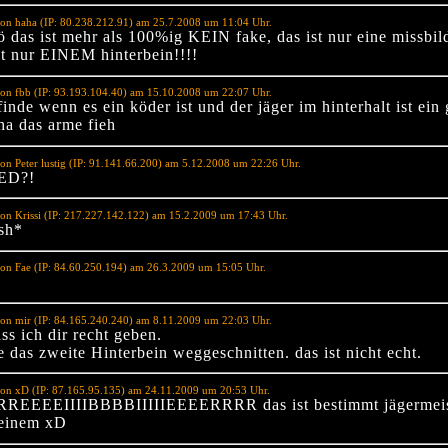
on haha (IP: 80.238.212.91) am 25.7.2008 um 11:04 Uhr.
 das ist mehr als 100%ig KEIN fake, das ist nur eine missbi
it nur EINEM hinterbein!!!!
on fbb (IP: 93.193.104.40) am 15.10.2008 um 22:07 Uhr.
finde wenn es ein köder ist und der jäger im hinterhalt ist ein 
ha das arme fieh
on Peter lustig (IP: 91.141.66.200) am 5.12.2008 um 22:26 Uhr.
ED?!
on Krissi (IP: 217.227.142.122) am 15.2.2009 um 17:43 Uhr.
sh*
on Fae (IP: 84.60.250.194) am 26.3.2009 um 15:05 Uhr.
on mir (IP: 84.165.240.240) am 8.11.2009 um 22:03 Uhr.
ss ich dir recht geben.
 das zweite Hinterbein weggeschnitten. das ist nicht echt.
von xD (IP: 87.165.95.135) am 24.11.2009 um 20:53 Uhr.
REEEEIIIIBBBBIIIIIEEEERRRR das ist bestimmt jägermeis
 einem xD