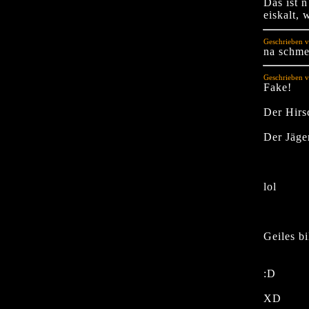
Das ist 
eiskalt, 
Geschrieben v
na schme
Geschrieben v
Fake!
Der Hirsc
Der Jäger
lol
Geiles bi
:D
XD