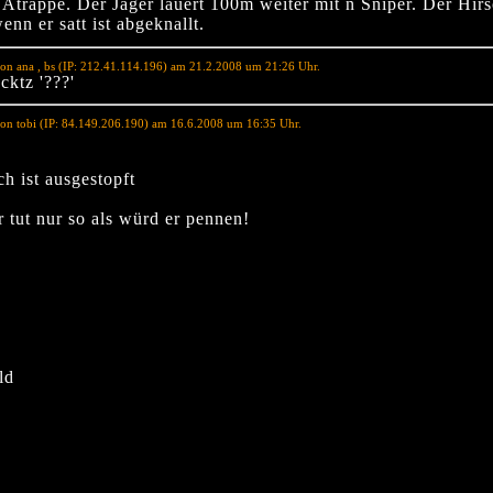
n Atrappe. Der Jäger lauert 100m weiter mit n Sniper. Der Hir
wenn er satt ist abgeknallt.
on ana , bs (IP: 212.41.114.196) am 21.2.2008 um 21:26 Uhr.
cktz '???'
on tobi (IP: 84.149.206.190) am 16.6.2008 um 16:35 Uhr.
h ist ausgestopft
 tut nur so als würd er pennen!
ld