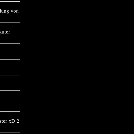
ldung von
guter
ter xD 2