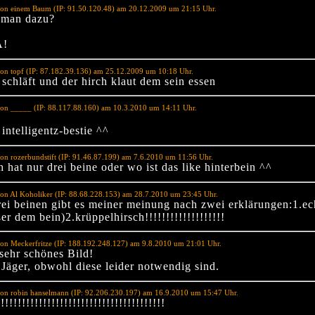
von einem Baum (IP: 91.50.120.48) am 20.12.2009 um 21:15 Uhr.
 man dazu?
!
on topf (IP: 87.182.39.136) am 25.12.2009 um 10:18 Uhr.
 schläft und der hirch klaut dem sein essen
von _____ (IP: 88.117.88.160) am 10.3.2010 um 14:11 Uhr.
intelligentz-bestie ^^
on rozerbundstift (IP: 91.46.87.199) am 7.6.2010 um 11:56 Uhr.
h hat nur drei beine oder wo ist das like hinterbein ^^
on Al Koholiker (IP: 88.68.228.153) am 28.7.2010 um 23:45 Uhr.
rei beinen gibt es meiner meinung nach zwei erklärungen:1.ec
er dem bein)2.krüppelhirsch!!!!!!!!!!!!!!!!!!!
on Meckerfritze (IP: 188.192.248.127) am 9.8.2010 um 21:01 Uhr.
sehr schönes Bild!
Jäger, obwohl diese leider notwendig sind.
on robin hanselmann (IP: 92.206.230.197) am 16.9.2010 um 15:47 Uhr.
!!!!!!!!!!!!!!!!!!!!!!!!!!!!!!!!!!!!!!