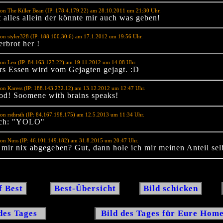
on The Killer Bean (IP: 178.4.179.22) am 28.10.2011 um 21:30 Uhr.
t alles allein der könnte mir auch was geben!
on styler328 (IP: 188.100.30.6) am 17.1.2012 um 19:56 Uhr.
erbrot her !
on Leo (IP: 84.163.123.22) am 19.11.2012 um 14:08 Uhr.
rs Essen wird vom Gejagten gejagt. :D
on Karess (IP: 188.143.232.12) am 13.12.2012 um 12:47 Uhr.
d! Soomene with brains speaks!
on rsthrsth (IP: 84.167.198.175) am 12.5.2013 um 11:34 Uhr.
sch: "YOLO"
on Nuss (IP: 46.101.149.182) am 31.8.2015 um 20:47 Uhr.
 mir nix abgegeben? Gut, dann hole ich mir meinen Anteil sel
f Best
Best-Übersicht
Bild schicken
des Tages
Bild des Tages für Eure Ho