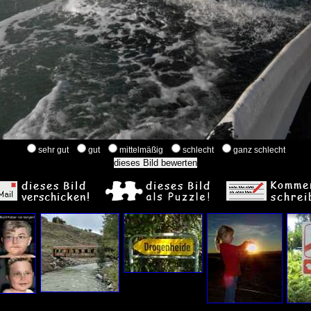
sehr gut
gut
mittelmäßig
schlecht
ganz schlecht