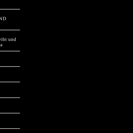
AND
eibt und
la