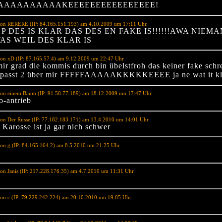
AAAAAAAAAAKEEEEEEEEEEEEEEEE!
von RERERE (IP: 84.165.151.193) am 4.10.2009 um 17:11 Uhr.
 P DES IS KLAR DAS DES EN FAKE IS!!!!!!AWA NIEM
AS WEIL DES KLAR IS
on xD (IP: 87.165.57.4) am 9.12.2009 um 22:47 Uhr.
mir grad die kommis durch bin übelstfroh das keiner fake schr
 spasst 2 über mir FFFFFAAAAAKKKKKEEEE ja ne wat it k
von einem Baum (IP: 91.50.77.189) am 18.12.2009 um 17:47 Uhr.
o-antrieb
on Der Russe (IP: 77.182.183.171) am 13.4.2010 um 14:01 Uhr.
 Karosse ist ja gar nich schwer
on g (IP: 84.165.164.2) am 8.5.2010 um 21:25 Uhr.
on Janis (IP: 217.228.176.35) am 4.7.2010 um 11:31 Uhr.
on c (IP: 79.229.242.224) am 20.10.2010 um 19:05 Uhr.