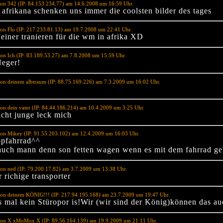
on 342 (IP: 84.153.234.77) am 14.6.2008 um 16:59 Uhr.
 afrikana schenken uns immer die coolsten bilder des tages
on Flo (IP: 217.233.81.13) am 19.7.2008 um 22:41 Uhr.
 einer tranieren für die wm in afrika XD
on Ich (IP: 83.189.53.27) am 7.8.2008 um 15:59 Uhr.
Neger!
on deinem albtraum (IP: 88.75.169.226) am 7.3.2009 um 16:02 Uhr.
on dein vater (IP: 84.44.186.214) am 10.4.2009 um 3:25 Uhr.
cht junge leck mich
von Mikey (IP: 91.55.203.102) am 12.4.2009 um 16:03 Uhr.
pfahrrad^^
uch mann denn son fetten wagen wenn es mit dem fahrrad geh
on ned (IP: 79.200.17.82) am 3.7.2009 um 13:38 Uhr.
er richige transporter
von deinem KÖNIG!!! (IP: 217.94.195.168) am 23.7.2009 um 19:47 Uhr.
 mal kein Stüropor is!Wir (wir sind der König)können das au
von X xMoMox X (IP: 89.56.164.139) am 19.9.2009 um 21:11 Uhr.