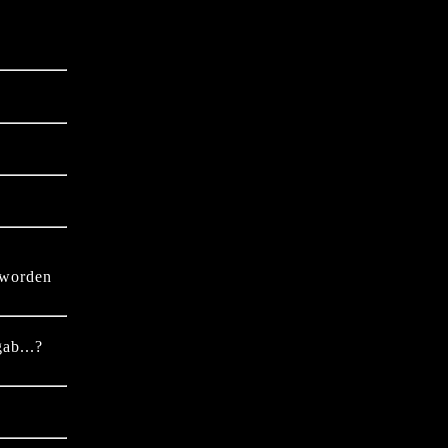
 worden
ab...?