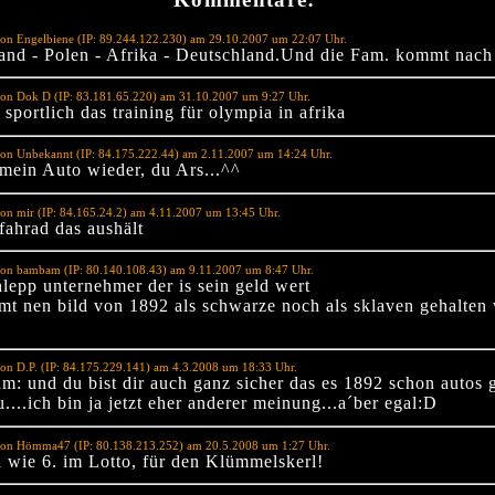
on Engelbiene (IP: 89.244.122.230) am 29.10.2007 um 22:07 Uhr.
and - Polen - Afrika - Deutschland.Und die Fam. kommt nach
von Dok D (IP: 83.181.65.220) am 31.10.2007 um 9:27 Uhr.
 sportlich das training für olympia in afrika
von Unbekannt (IP: 84.175.222.44) am 2.11.2007 um 14:24 Uhr.
 mein Auto wieder, du Ars...^^
on mir (IP: 84.165.24.2) am 4.11.2007 um 13:45 Uhr.
fahrad das aushält
von bambam (IP: 80.140.108.43) am 9.11.2007 um 8:47 Uhr.
hlepp unternehmer der is sein geld wert
mmt nen bild von 1892 als schwarze noch als sklaven gehalten
on D.P. (IP: 84.175.229.141) am 4.3.2008 um 18:33 Uhr.
: und du bist dir auch ganz sicher das es 1892 schon autos g
u....ich bin ja jetzt eher anderer meinung...a´ber egal:D
von Hömma47 (IP: 80.138.213.252) am 20.5.2008 um 1:27 Uhr.
a wie 6. im Lotto, für den Klümmelskerl!