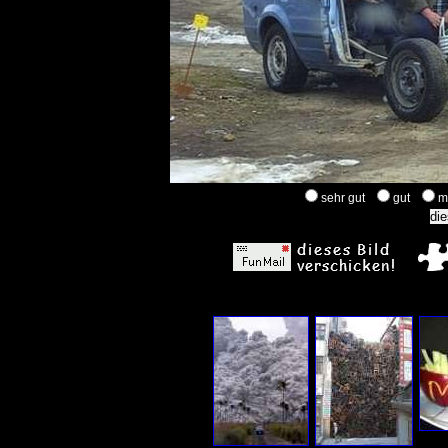
sehr gut
gut
m