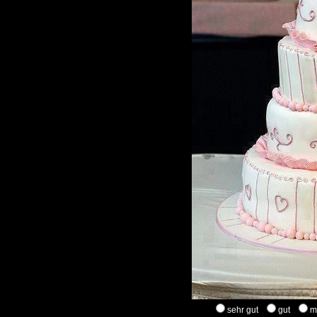
sehr gut
gut
m