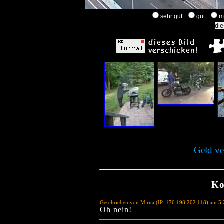
sehr gut
gut
m
Geld ve
Ko
Geschrieben von Mirna (IP: 176.198.202.118) am 5
Oh nein!