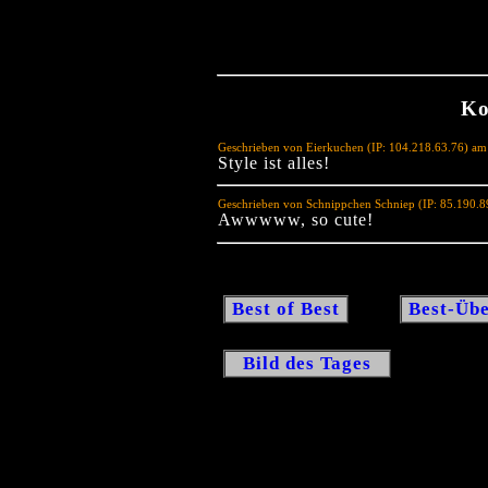
Ko
Geschrieben von Eierkuchen (IP: 104.218.63.76) am
Style ist alles!
Geschrieben von Schnippchen Schniep (IP: 85.190.
Awwwww, so cute!
Best of Best
Best-Übe
Bild des Tages