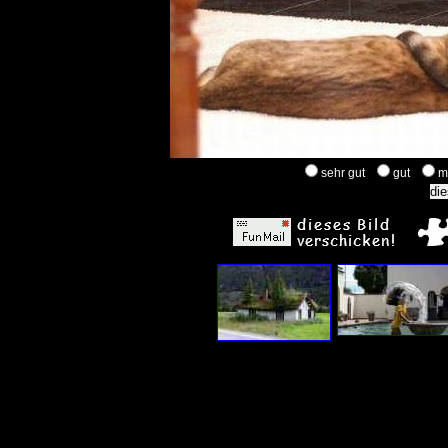
sehr gut
gut
m