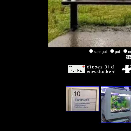
sehr gut
gut
m