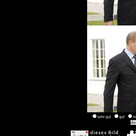
sehr gut
gut
m