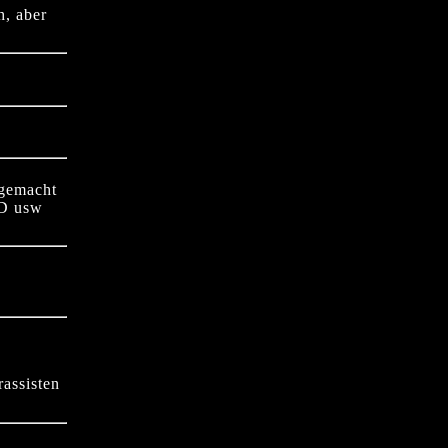
h, aber
 gemacht
PD usw
rassisten