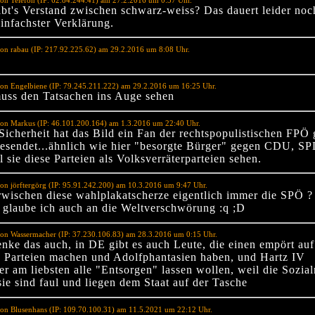
on Telefon (IP: 62.84.244.41) am 27.2.2016 um 0:37 Uhr.
ibt's Verstand zwischen schwarz-weiss? Das dauert leider noc
einfachster Verklärung.
on rabau (IP: 217.92.225.62) am 29.2.2016 um 8:08 Uhr.
on Engelbiene (IP: 79.245.211.222) am 29.2.2016 um 16:25 Uhr.
uss den Tatsachen ins Auge sehen
von Markus (IP: 46.101.200.164) am 1.3.2016 um 22:40 Uhr.
Sicherheit hat das Bild ein Fan der rechtspopulistischen FPÖ
esendet...ähnlich wie hier "besorgte Bürger" gegen CDU, S
l sie diese Parteien als Volksverräterparteien sehen.
on jörftergörg (IP: 95.91.242.200) am 10.3.2016 um 9:47 Uhr.
wischen diese wahlplakatscherze eigentlich immer die SPÖ ?
glaube ich auch an die Weltverschwörung :q ;D
on Wassermacher (IP: 37.230.106.83) am 28.3.2016 um 0:15 Uhr.
enke das auch, in DE gibt es auch Leute, die einen empört auf
te Parteien machen und Adolfphantasien haben, und Hartz IV
r am liebsten alle "Entsorgen" lassen wollen, weil die Sozial
ie sind faul und liegen dem Staat auf der Tasche
on Blusenhans (IP: 109.70.100.31) am 11.5.2021 um 22:12 Uhr.