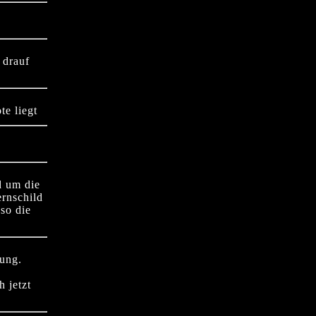
 drauf
te liegt
d um die
rnschild
so die
tung.
 jetzt