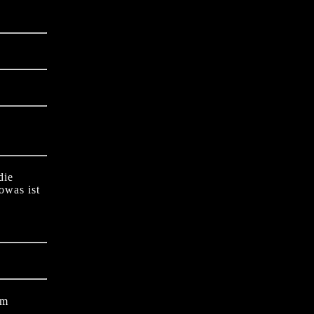
die
owas ist
em