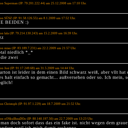
von Superman (IP: 79.201.222.44) am 25.12.2008 um 17:10 Uhr.
von SÜSZ (IP: 91.58.126.55) am 8.1.2009 um 17:52 Uhr.
E BEIDEN :)
on lala (IP: 79.214.130.243) am 15.2.2009 um 16:39 Uhr.
zz
on miau (IP: 83.189.7.231) am 22.2.2009 um 21:57 Uhr.
otal niedlich *_*
 die zwei
on Josi (IP: 91.17.249.68) am 31.5.2009 um 14:44 Uhr.
arton ist leider in dem einen Bild schwarz weiß, aber vllt hat 
s halt einfach so gemacht... außversehen oder so. Ich mein, s
glich!
on Christoph (IP: 91.97.1.229) am 18.7.2009 um 21:52 Uhr.
von oOSkullheaDOo (IP: 80.140.197.50) am 22.7.2009 um 13:23 Uhr.
t man doch sofort dass das ein fake ist. nicht wegen dem grau
sondern weil ich mich damit auskenne