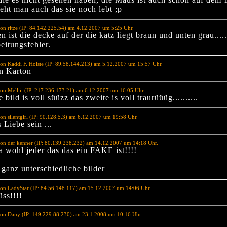
eht man auch das sie noch lebt ;p
on ritze (IP: 84.142.225.54) am 4.12.2007 um 5:25 Uhr.
n ist die decke auf der die katz liegt braun und unten grau....
eitungsfehler.
on Kaddi F. Holste (IP: 89.58.144.213) am 5.12.2007 um 15:57 Uhr.
in Karton
on Melliii (IP: 217.236.173.21) am 6.12.2007 um 16:05 Uhr.
 bild is voll süüzz das zweite is voll traurüüüg..........
on silentgirl (IP: 90.128.5.3) am 6.12.2007 um 19:58 Uhr.
 Liebe sein ...
on der kenner (IP: 80.139.238.232) am 14.12.2007 um 14:18 Uhr.
a wohl jeder das das ein FAKE ist!!!!
 ganz unterschiedliche bilder
on LadyStar (IP: 84.56.148.117) am 15.12.2007 um 14:06 Uhr.
üss!!!!
von Dany (IP: 149.229.88.230) am 23.1.2008 um 10:16 Uhr.