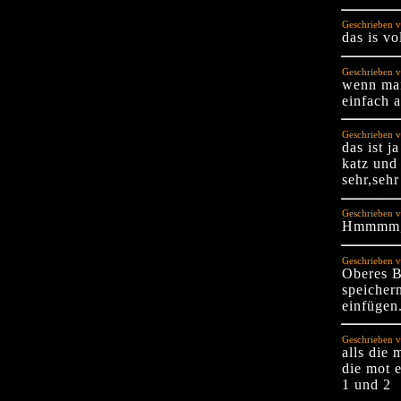
Geschrieben v
das is vo
Geschrieben v
wenn man
einfach a
Geschrieben v
das ist j
katz und
sehr,sehr
Geschrieben v
Hmmmm,sc
Geschrieben v
Oberes B
speicher
einfügen
Geschrieben v
alls die 
die mot 
1 und 2