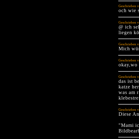
Geschrieben v
och wie 
Geschrieben v
@ ich se
liegen k
Geschrieben v
Mich wür
Geschrieben v
okay,wo b
Geschrieben v
das ist b
katze he
was am r
klebestre
Geschrieben 
Diese An
"Mami ic
Bildbear