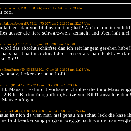
on lablablabl (IP: 91.8.100.56) am 28.1.2008 um 17:20 Uhr.
ll cool
on bildbearbeiter (IP: 79.214.73.207) am 2.2.2008 um 22:37 Uhr.
 keinen plan von bildbearbeitung hat!! Auf dem unteren bild 
lles ausser die tiere schwarz-weis gemacht und oben halt nich
on claudia (IP: 87.78.91.75) am 19.2.2008 um 8:51 Uhr.
a wohl das absolut schärfste das ich seit langem gesehen habe!!
 maus passt halt manchmal doch besser als man denkt.. wirkli
 schön!!!
on Engelbiene (IP: 83.135.120.140) am 28.2.2008 um 11:24 Uhr.
hmatz, lecker der neue Lolli
on D.P. (IP: 84.175.232.211) am 6.3.2008 um 13:33 Uhr.
ild: Maus in real nicht vorhanden.Bildbearbeitung:Maus eing
n. 2.Bild: Karton fotografiern,Ka tze von Bild1 ausschneiden
. Maus einfügen.
on ich seh alles (IP: 84.133.95.89) am 9.3.2008 um 12:25 Uhr.
maus ist nich da wen man mal genau hin schau leck die kaze ih
eine bild bearbeitsung program weg gemach würde man vergle