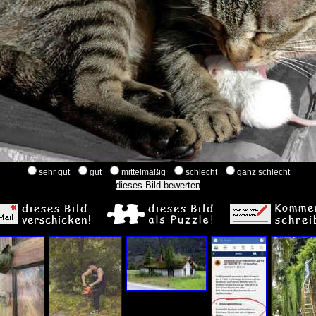
sehr gut
gut
mittelmäßig
schlecht
ganz schlecht