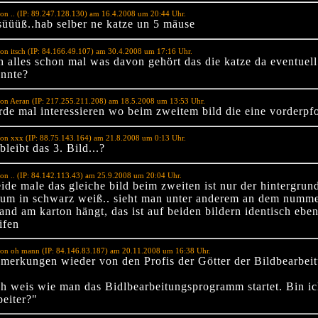
on .. (IP: 89.247.128.130) am 16.4.2008 um 20:44 Uhr.
süüüß..hab selber ne katze un 5 mäuse
on itsch (IP: 84.166.49.107) am 30.4.2008 um 17:16 Uhr.
h alles schon mal was davon gehört das die katze da eventuell
önnte?
on Aeran (IP: 217.255.211.208) am 18.5.2008 um 13:53 Uhr.
de mal interessieren wo beim zweitem bild die eine vorderpfo
on xxx (IP: 88.75.143.164) am 21.8.2008 um 0:13 Uhr.
leibt das 3. Bild...?
on .. (IP: 84.142.113.43) am 25.9.2008 um 20:04 Uhr.
eide male das gleiche bild beim zweiten ist nur der hintergrun
rum in schwarz weiß.. sieht man unter anderem an dem numme
and am karton hängt, das ist auf beiden bildern identisch eben
ifen
von oh mann (IP: 84.146.83.187) am 20.11.2008 um 16:38 Uhr.
merkungen wieder von den Profis der Götter der Bildbearbei
h weis wie man das Bidlbearbeitungsprogramm startet. Bin ich
beiter?"