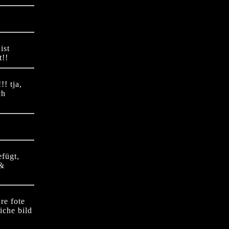
ist
t!!
!! tja,
ch
efügt,
 &
re fote
iche bild