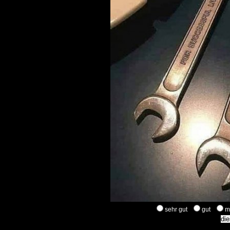
sehr gut
gut
m