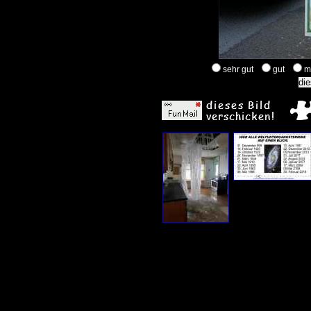
sehr gut
gut
m