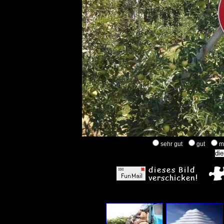
sehr gut
gut
m