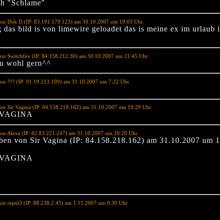
ch "Schlame"
von Dok D (IP: 83.191.179.123) am 30.10.2007 um 19:03 Uhr.
g das bild is von limewire geloadet das is meine ex im urlaub 
on Switchfire (IP: 84.158.212.30) am 30.10.2007 um 21:45 Uhr.
du wohl gern^^
on ??? (IP: 91.19.213.109) am 31.10.2007 um 7:22 Uhr.
on Sir Vagina (IP: 84.158.218.162) am 31.10.2007 um 19:29 Uhr.
 VAGINA
on Alexa (IP: 82.83.221.247) am 31.10.2007 um 20:20 Uhr.
ben von Sir Vagina (IP: 84.158.218.162) am 31.10.2007 um 
 VAGINA
on reput3 (IP: 88.238.2.45) am 1.11.2007 um 0:30 Uhr.