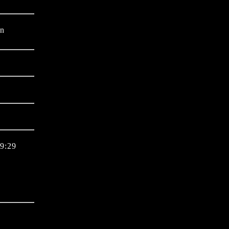
in
19:29