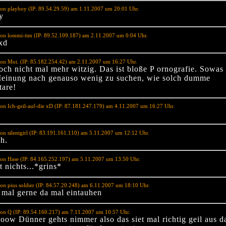
on playboy (IP: 89.54.29.59) am 1.11.2007 um 20:01 Uhr.
y
on lommi-tim (IP: 89.52.109.187) am 2.11.2007 um 0:04 Uhr.
 xd
on Moi. (IP: 85.182.254.42) am 2.11.2007 um 16:27 Uhr.
och nicht mal mehr witzig. Das ist bloße P ornografie. Sowas 
einung nach genauso wenig zu suchen, wie solch dumme
are!
on Ich-geil-auf-die xD (IP: 87.181.247.179) am 4.11.2007 um 16:27 Uhr.
on silentgirl (IP: 83.191.161.110) am 5.11.2007 um 12:12 Uhr.
ch.
on Hase (IP: 84.165.252.197) am 5.11.2007 um 13:50 Uhr.
 nichts...*grins*
on pius soldier (IP: 84.57.20.248) am 6.11.2007 um 18:10 Uhr.
 mal gerne da mal eintauhen
on Q (IP: 89.54.160.217) am 7.11.2007 um 10:57 Uhr.
ow Dünner gehts nimmer also das siet mal richtig geil aus da