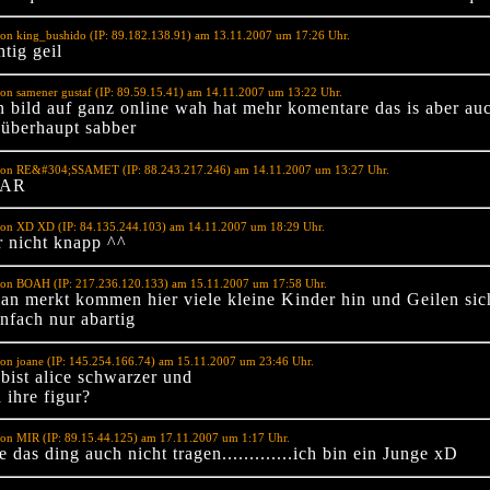
von king_bushido (IP: 89.182.138.91) am 13.11.2007 um 17:26 Uhr.
htig geil
on samener gustaf (IP: 89.59.15.41) am 14.11.2007 um 13:22 Uhr.
 bild auf ganz online wah hat mehr komentare das is aber au
überhaupt sabber
von RE&#304;SSAMET (IP: 88.243.217.246) am 14.11.2007 um 13:27 Uhr.
LAR
von XD XD (IP: 84.135.244.103) am 14.11.2007 um 18:29 Uhr.
r nicht knapp ^^
von BOAH (IP: 217.236.120.133) am 15.11.2007 um 17:58 Uhr.
an merkt kommen hier viele kleine Kinder hin und Geilen sic
infach nur abartig
on joane (IP: 145.254.166.74) am 15.11.2007 um 23:46 Uhr.
bist alice schwarzer und
 ihre figur?
von MIR (IP: 89.15.44.125) am 17.11.2007 um 1:17 Uhr.
 das ding auch nicht tragen.............ich bin ein Junge xD