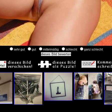
sehr gut
gut
mittelmäßig
schlecht
ganz schlecht