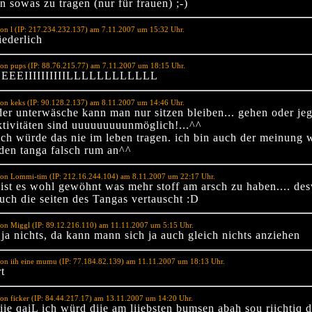
in sowas zu tragen (nur für frauen) ;-)
on l (IP: 217.234.232.137) am 7.11.2007 um 15:32 Uhr.
iederlich
on pups (IP: 88.76.215.77) am 7.11.2007 um 18:15 Uhr.
EEEIIIIIIIIIILLLLLLLLLLLL
on keks (IP: 90.128.2.137) am 8.11.2007 um 14:46 Uhr.
der unterwäsche kann man nur sitzen bleiben... gehen oder jeg
ktivitäten sind uuuuuuuuunmöglich!...^^
ich würde das nie im leben tragen. ich bin auch der meinung
 den tanga falsch rum an^^
von Lommi-tim (IP: 212.16.244.104) am 8.11.2007 um 22:17 Uhr.
 ist es wohl gewöhnt was mehr stoff am arsch zu haben.... de
auch die seiten des Tangas vertauscht :D
on Miggl (IP: 89.12.216.110) am 11.11.2007 um 5:15 Uhr.
 ja nichts, da kann mann sich ja auch gleich nichts anziehen
on iih eine mumu (IP: 77.184.82.139) am 11.11.2007 um 18:13 Uhr.
rt
on ficker (IP: 84.44.217.17) am 13.11.2007 um 14:20 Uhr.
iie qaiL ich würd diie am liiebsten bumsen abah sou riichtiq de