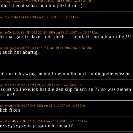
von huqo boss (IP: 217.226.190.204) am 18.11.2007 um 13:47 Uhr.
ild ist echt scharf ich bin jetzt drin =)
on ?? (IP: 84.174.64.178) am 18.11.2007 um 16:22 Uhr.
von SeXy LaDyYy (IP: 84.153.194.100) am 19.11.2007 um 18:37 Uhr.
etz mal garnix dazu...oda doch.......einfach nur a.b.a.r.t.i.g !!!!
on the gangster (IP: 89.54.157.151) am 19.11.2007 um 20:52 Uhr.
g auch nur abartig
geil nur ich zwing meine frewunndin auch in die geile wäsch
von *LOL* (IP: 82.212.9.179) am 20.11.2007 um 14:06 Uhr.
s ist voll ekelick hat die den slip falsch an ?? so was ziehen 
n an !!
von Mischu (IP: 84.75.243.232) am 21.11.2007 um 14:56 Uhr.
dich fiken
on Michelle (IP: 82.83.206.237) am 23.11.2007 um 13:37 Uhr.
exyyyyyyyy is ja garnicht behart?