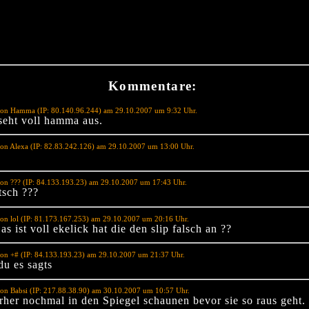
Kommentare:
von Hamma (IP: 80.140.96.244) am 29.10.2007 um 9:32 Uhr.
 seht voll hamma aus.
on Alexa (IP: 82.83.242.126) am 29.10.2007 um 13:00 Uhr.
on ??? (IP: 84.133.193.23) am 29.10.2007 um 17:43 Uhr.
tsch ???
on lol (IP: 81.173.167.253) am 29.10.2007 um 20:16 Uhr.
s ist voll ekelick hat die den slip falsch an ??
on +# (IP: 84.133.193.23) am 29.10.2007 um 21:37 Uhr.
du es sagts
on Babsi (IP: 217.88.38.90) am 30.10.2007 um 10:57 Uhr.
orher nochmal in den Spiegel schaunen bevor sie so raus geht.