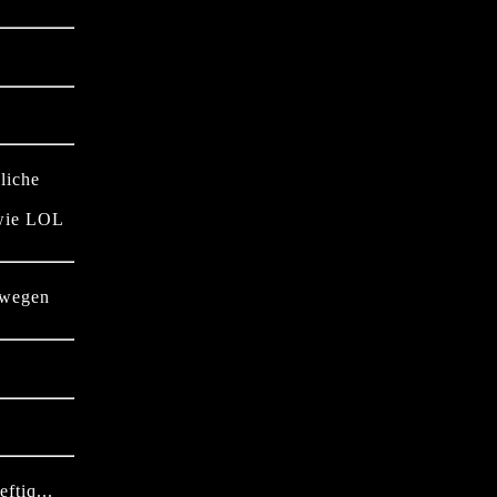
liche
 wie LOL
swegen
ftiq...