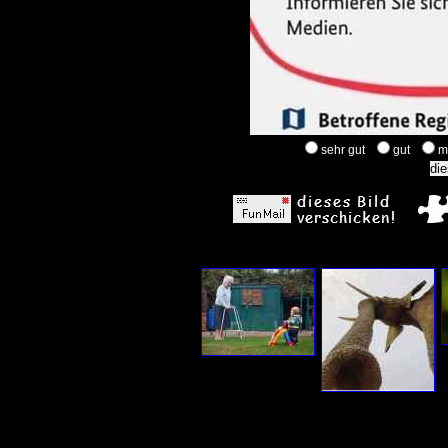
sehr gut
gut
m