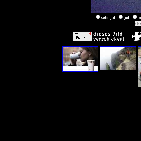
sehr gut
gut
m