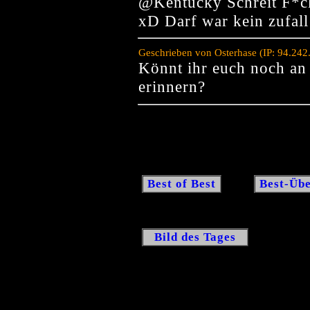
@Kentucky Schreit F*c
xD Darf war kein zufall ^
Geschrieben von Osterhase (IP: 94.24
Könnt ihr euch noch an
erinnern?
Best of Best
Best-Übe
Bild des Tages