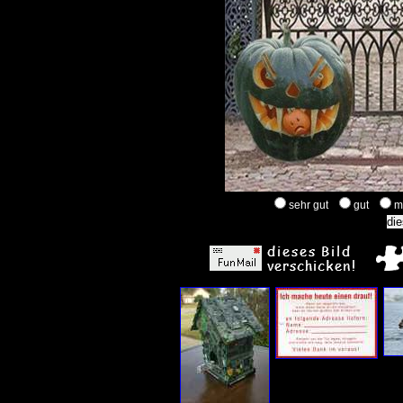
sehr gut
gut
m