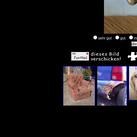
sehr gut
gut
m