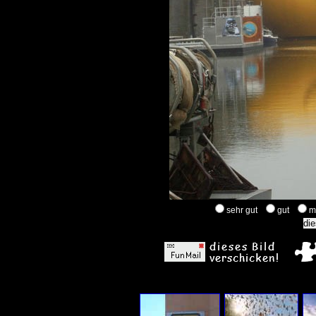
sehr gut
gut
m