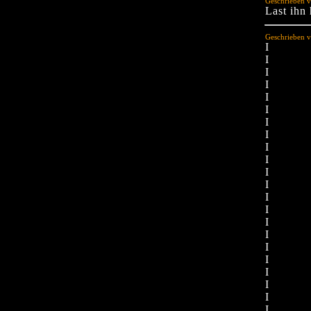
Geschrieben v
Last ihn
Geschrieben v
I
I
I
I
I
I
I
I
I
I
I
I
I
I
I
I
I
I
I
I
I
I