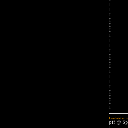
I
I
I
I
I
I
I
I
I
I
I
I
I
I
I
I
I
I
I
I
I
Geschrieben v
pff @ Sp
I