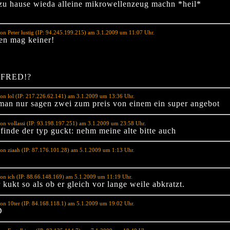
 zu hause wieda alleine mikrowellenzeug machn *heil*
on Peter lustig (IP: 94.245.199.215) am 3.1.2009 um 11:07 Uhr.
ten mag keiner!
NFRED!?
on lol (IP: 217.226.62.141) am 3.1.2009 um 13:36 Uhr.
man nur sagen zwei zum preis von einem ein super angebot
on vollassi (IP: 93.198.197.251) am 3.1.2009 um 23:58 Uhr.
 finde der typ guckt: nehm meine alte bitte auch
on ziaah (IP: 87.176.101.28) am 5.1.2009 um 1:13 Uhr.
on ich (IP: 88.66.148.169) am 5.1.2009 um 11:19 Uhr.
 kukt so als ob er gleich vor lange weile abkratzt.
on 10ter (IP: 84.168.118.1) am 5.1.2009 um 19:02 Uhr.
D