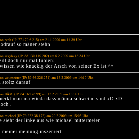
on eeeh (IP: 77.179.6.215) am 21.1.2009 um 14:39 Uhr.
odrauf so mäner stehn
on sexylexy (IP: 88.130.119.202) am 6.2.2009 um 18:34 Uhr.
will doch nur mal fühlen!
 wissen wie knackig der Arsch von seiner Ex ist ^^
on weltmeister (IP: 80.66.226.251) am 13.2.2009 um 14:10 Uhr.
 stoltz darauf
von BÄM. (IP: 84.169.78.99) am 17.2.2009 um 13:56 Uhr.
merkt man ma wieda dass männa schweine sind xD xD
loch .
on michael (IP: 79.222.38.172) am 20.2.2009 um 15:05 Uhr.
 sieht der linke aus wie michael mittermeier
h meiner meinung inszeniert