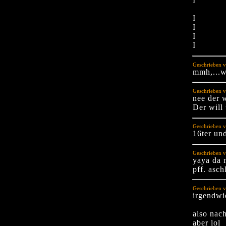
I
I
I
I
Geschrieben v
mmh,...w
Geschrieben v
nee der 
Der will
Geschrieben v
16ter und
Geschrieben 
yaya da 
pff. asch
Geschrieben v
irgendwie
also nac
aber lol