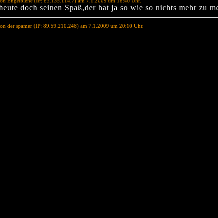
on Engelbiene (IP: 83.135.114.7) am 7.1.2009 um 18:40 Uhr.
 heute doch seinen Spaß,der hat ja so wie so nichts mehr zu m
on der spamer (IP: 89.59.210.248) am 7.1.2009 um 20:10 Uhr.