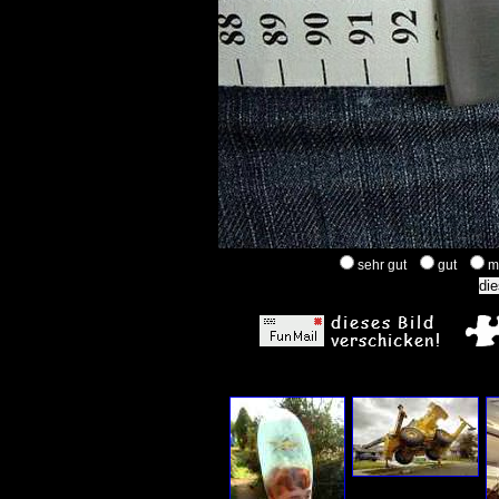
sehr gut
gut
m