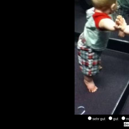
sehr gut
gut
m