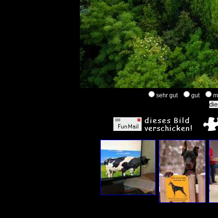
sehr gut
gut
m