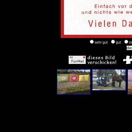
sehr gut
gut
m