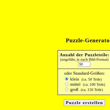
Puzzle-Generato
Anzahl der Puzzleteile:
(ungefähr, je nach Bild-Format)
oder Standard-Größen:
klein
(ca. 50 Teile)
mittel
(ca. 100 Teile)
groß
(ca. 150 Teile)