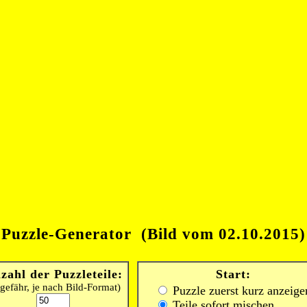
Puzzle-Generator (Bild vom 02.10.2015)
zahl der Puzzleteile:
Start:
gefähr, je nach Bild-Format)
Puzzle zuerst kurz anzeige
Teile sofort mischen